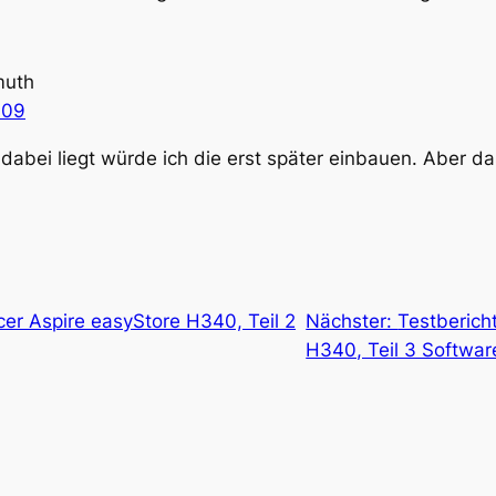
muth
009
dabei liegt würde ich die erst später einbauen. Aber das 
cer Aspire easyStore H340, Teil 2
Nächster:
Testberich
H340, Teil 3 Softwar