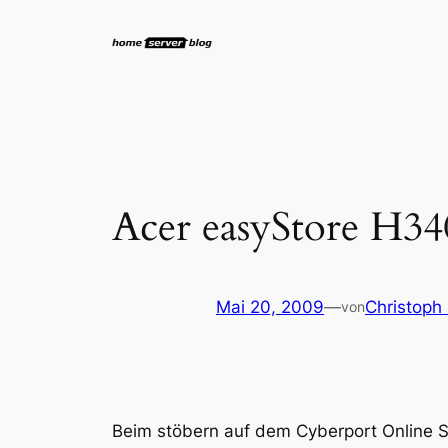
Zum
Inhalt
springen
Acer easyStore H3
Mai 20, 2009
—
Christoph
von
Beim stöbern auf dem Cyberport Online S