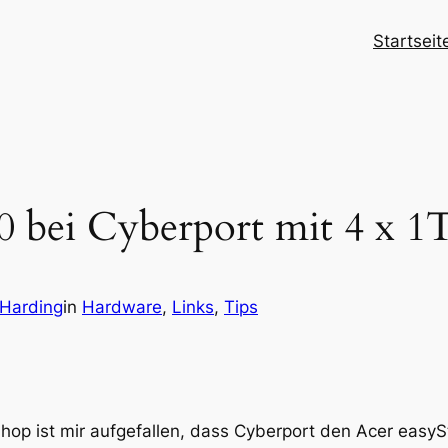
Startseit
40 bei Cyberport mit 4 x
 Harding
in
Hardware
, 
Links
, 
Tips
hop ist mir aufgefallen, dass Cyberport den Acer easy