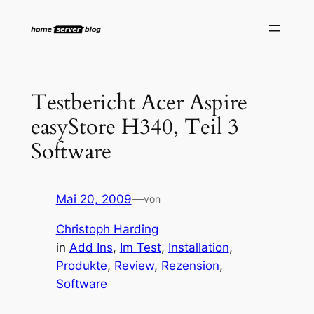
Zum
Inhalt
springen
Testbericht Acer Aspire
easyStore H340, Teil 3
Software
Mai 20, 2009
—
von
Christoph Harding
in
Add Ins
, 
Im Test
, 
Installation
, 
Produkte
, 
Review
, 
Rezension
, 
Software