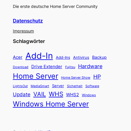
Die erste deutsche Home Server Community
Datenschutz
Impressum
Schlagwörter
Add-In
Acer
Backup
Add-Ins
Antivirus
Hardware
Drive Extender
Fujitsu
Download
Home Server
HP
Home Server Show
Server
LightsOut
Software
MediaSmart
Sicherheit
WHS
VAIL
Update
WHS2
Windows
Windows Home Server