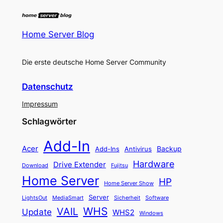
Home Server Blog
Die erste deutsche Home Server Community
Datenschutz
Impressum
Schlagwörter
Add-In
Acer
Backup
Add-Ins
Antivirus
Hardware
Drive Extender
Fujitsu
Download
Home Server
HP
Home Server Show
Server
LightsOut
Software
MediaSmart
Sicherheit
WHS
VAIL
Update
WHS2
Windows