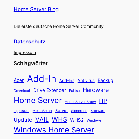
Home Server Blog
Die erste deutsche Home Server Community
Datenschutz
Impressum
Schlagwörter
Add-In
Acer
Backup
Add-Ins
Antivirus
Hardware
Drive Extender
Fujitsu
Download
Home Server
HP
Home Server Show
Server
LightsOut
Software
MediaSmart
Sicherheit
WHS
VAIL
Update
WHS2
Windows
Windows Home Server