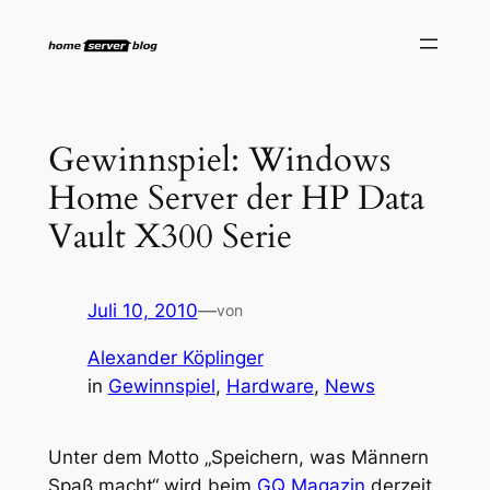
Zum
Inhalt
springen
Gewinnspiel: Windows
Home Server der HP Data
Vault X300 Serie
Juli 10, 2010
—
von
Alexander Köplinger
in
Gewinnspiel
, 
Hardware
, 
News
Unter dem Motto „Speichern, was Männern
Spaß macht“ wird beim
GQ Magazin
derzeit