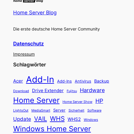
Home Server Blog
Die erste deutsche Home Server Community
Datenschutz
Impressum
Schlagwörter
Add-In
Acer
Backup
Add-Ins
Antivirus
Hardware
Drive Extender
Fujitsu
Download
Home Server
HP
Home Server Show
Server
LightsOut
Software
MediaSmart
Sicherheit
WHS
VAIL
Update
WHS2
Windows
Windows Home Server