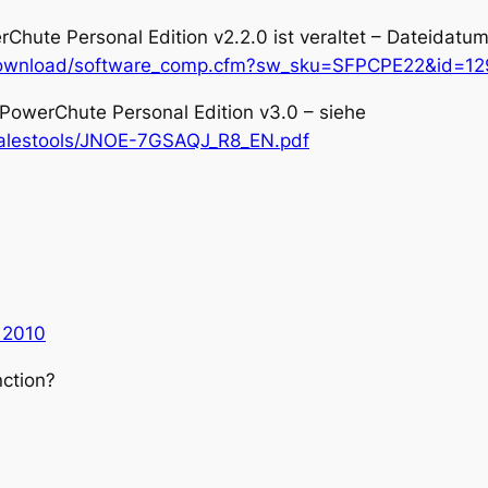
ute Personal Edition v2.2.0 ist veraltet – Dateidatu
/download/software_comp.cfm?sw_sku=SFPCPE22&id=1
 PowerChute Personal Edition v3.0 – siehe
alestools/JNOE-7GSAQJ_R8_EN.pdf
 2010
nction?