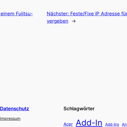
 einem Fujitsu-
Nächster:
Feste/Fixe IP Adresse 
vergeben
→
Datenschutz
Schlagwörter
Impressum
Add-In
Acer
Add-Ins
An