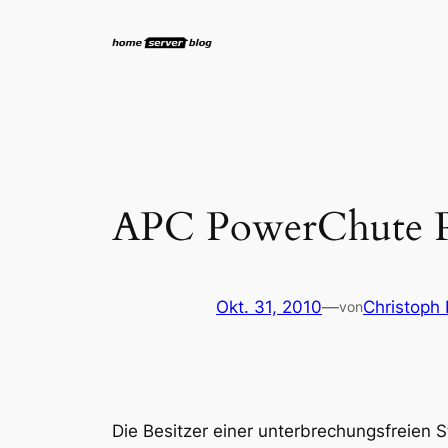
Zum
Inhalt
springen
APC PowerChute Pe
Okt. 31, 2010
—
Christoph
von
Die Besitzer einer unterbrechungsfreien 