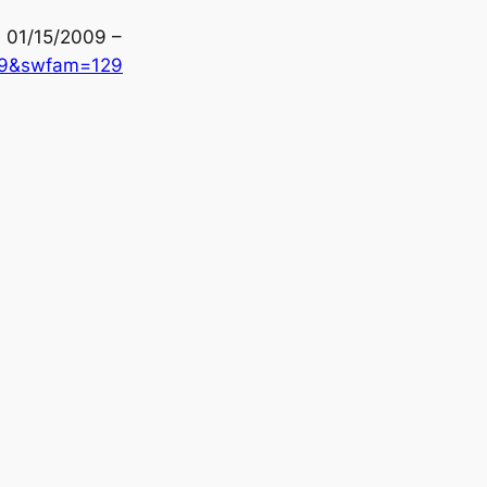
m 01/15/2009 –
29&swfam=129