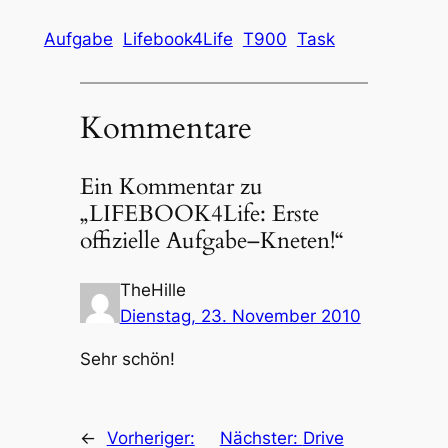
Aufgabe
Lifebook4Life
T900
Task
Kommentare
Ein Kommentar zu
„LIFEBOOK4Life: Erste
offizielle Aufgabe–Kneten!“
TheHille
Dienstag, 23. November 2010
Sehr schön!
←
Vorheriger:
Nächster:
Drive