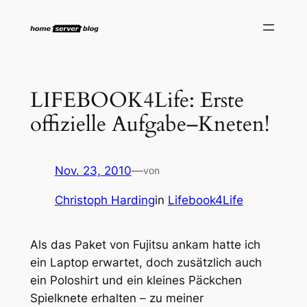
Zum
Inhalt
springen
LIFEBOOK4Life: Erste
offizielle Aufgabe–Kneten!
Nov. 23, 2010
—
von
Christoph Harding
in
Lifebook4Life
Als das Paket von Fujitsu ankam hatte ich
ein Laptop erwartet, doch zusätzlich auch
ein Poloshirt und ein kleines Päckchen
Spielknete erhalten – zu meiner