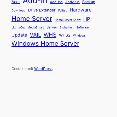
Add-In
Acer
Backup
Add-Ins
Antivirus
Hardware
Drive Extender
Fujitsu
Download
Home Server
HP
Home Server Show
Server
LightsOut
Software
MediaSmart
Sicherheit
WHS
VAIL
Update
WHS2
Windows
Windows Home Server
Gestaltet mit
WordPress