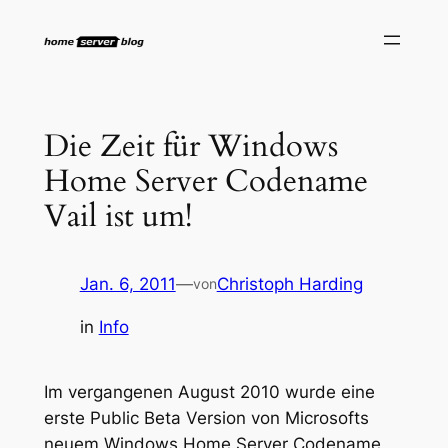
Zum
Inhalt
springen
Die Zeit für Windows
Home Server Codename
Vail ist um!
Jan. 6, 2011
—
Christoph Harding
von
in
Info
Im vergangenen August 2010 wurde eine
erste Public Beta Version von Microsofts
neuem Windows Home Server Codename