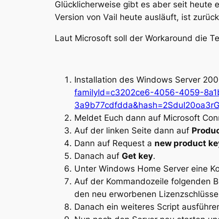
Glücklicherweise gibt es aber seit heut
Version von Vail heute ausläuft, ist zurü
Laut Microsoft soll der Workaround die Te
Installation des Windows Server 20
familyId=c3202ce6-4056-4059-8a1
3a9b77cdfdda&hash=2SduI20oa3
Meldet Euch dann auf Microsoft Co
Auf der linken Seite dann auf
Produc
Dann auf Request a
new product ke
Danach auf
Get key
.
Unter Windows Home Server eine K
Auf der Kommandozeile folgenden B
den neu erworbenen Lizenzschlüssel
Danach ein weiteres Script ausführen