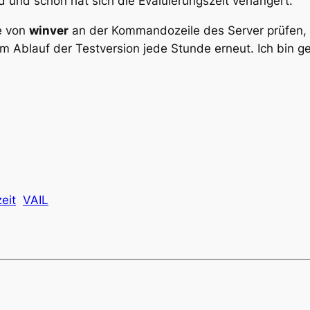
 und schon hat sich die Evaluierungszeit verlängert.
e von
winver
an der Kommandozeile des Server prüfen, d
 Ablauf der Testversion jede Stunde erneut. Ich bin g
eit
VAIL