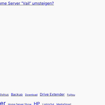
me Server “Vail” umsteigen?
Backup
Drive Extender
tivirus
Fujitsu
Download
er
HP
Home Server Show
LightsOut
MediaSmart