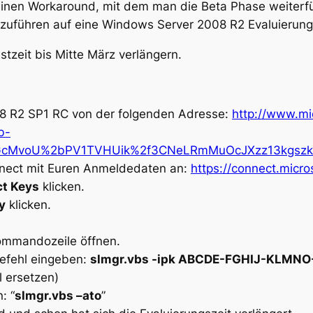
e einen Workaround, mit dem man die Beta Phase weiterf
ckzuführen auf eine Windows Server 2008 R2 Evaluierungs
stzeit bis Mitte März verlängern.
08 R2 SP1 RC von der folgenden Adresse:
http://www.mi
b-
rGcMvoU%2bPV1TVHUik%2f3CNeLRmMuOcJXzz13kgs
nnect mit Euren Anmeldedaten an:
https://connect.mic
t Keys
klicken.
y
klicken.
ommandozeile öffnen.
efehl eingeben:
slmgr.vbs -ipk ABCDE-FGHIJ-KLM
 ersetzen)
: “
slmgr.vbs –ato
”