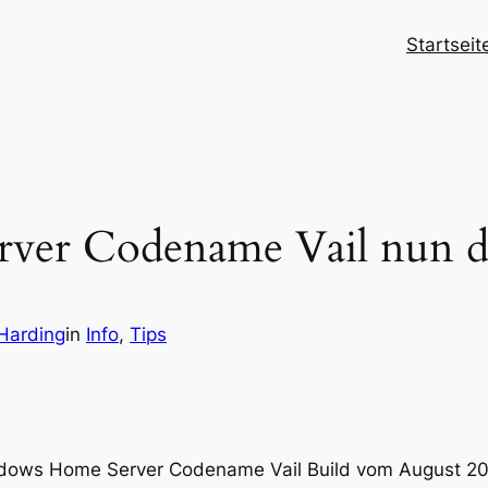
Startseit
er Codename Vail nun do
Harding
in
Info
, 
Tips
ndows Home Server Codename Vail Build vom August 2010