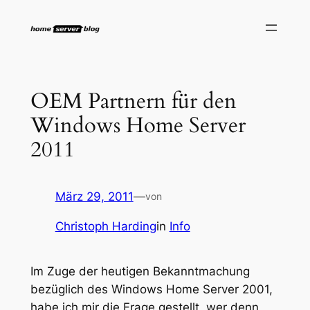
Zum
Inhalt
springen
OEM Partnern für den
Windows Home Server
2011
März 29, 2011
—
von
Christoph Harding
in
Info
Im Zuge der heutigen Bekanntmachung
bezüglich des Windows Home Server 2001,
habe ich mir die Frage gestellt, wer denn