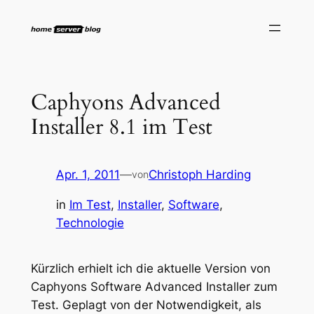
Zum
Inhalt
springen
Caphyons Advanced
Installer 8.1 im Test
Apr. 1, 2011
—
Christoph Harding
von
in
Im Test
, 
Installer
, 
Software
, 
Technologie
Kürzlich erhielt ich die aktuelle Version von
Caphyons Software Advanced Installer zum
Test. Geplagt von der Notwendigkeit, als