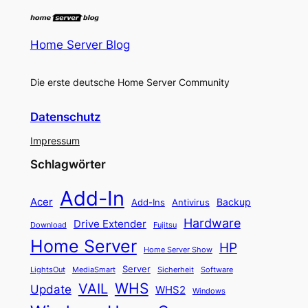
Home Server Blog
Die erste deutsche Home Server Community
Datenschutz
Impressum
Schlagwörter
Add-In
Acer
Backup
Add-Ins
Antivirus
Hardware
Drive Extender
Fujitsu
Download
Home Server
HP
Home Server Show
Server
LightsOut
Software
MediaSmart
Sicherheit
WHS
VAIL
Update
WHS2
Windows