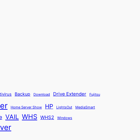
Backup
Drive Extender
tivirus
Fujitsu
Download
er
HP
Home Server Show
LightsOut
MediaSmart
WHS
VAIL
e
WHS2
Windows
ver