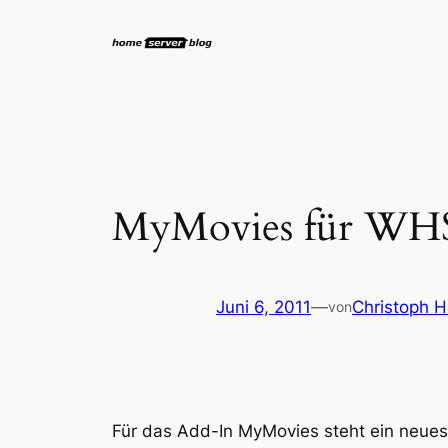
Zum
Inhalt
springen
MyMovies für WHS
Juni 6, 2011
—
Christoph H
von
Für das Add-In MyMovies steht ein neues