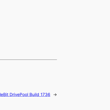
leBit DrivePool Build 1736
→