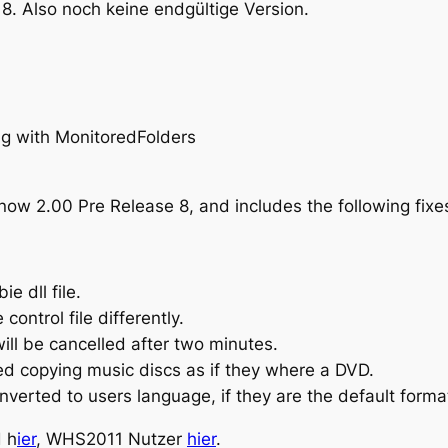
8. Also noch keine endgültige Version.
ng with MonitoredFolders
 now 2.00 Pre Release 8, and includes the following fixe
e dll file.
control file differently.
ill be cancelled after two minutes.
ed copying music discs as if they where a DVD.
onverted to users language, if they are the default forma
 h
ier
, WHS2011 Nutzer
hier
.