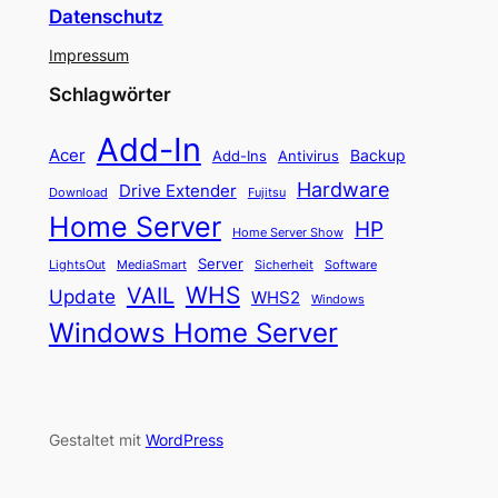
Datenschutz
Impressum
Schlagwörter
Add-In
Acer
Backup
Add-Ins
Antivirus
Hardware
Drive Extender
Fujitsu
Download
Home Server
HP
Home Server Show
Server
LightsOut
Software
MediaSmart
Sicherheit
WHS
VAIL
Update
WHS2
Windows
Windows Home Server
Gestaltet mit
WordPress