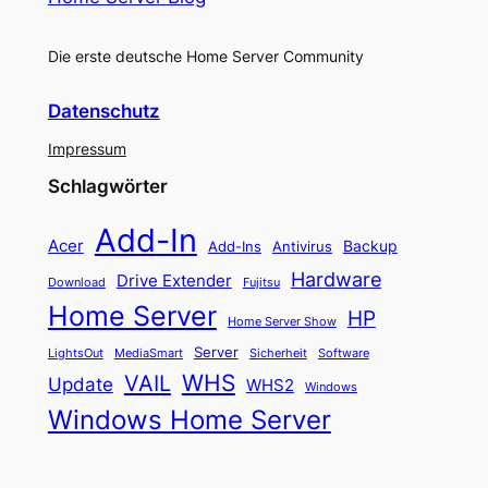
Die erste deutsche Home Server Community
Datenschutz
Impressum
Schlagwörter
Add-In
Acer
Backup
Add-Ins
Antivirus
Hardware
Drive Extender
Fujitsu
Download
Home Server
HP
Home Server Show
Server
LightsOut
Software
MediaSmart
Sicherheit
WHS
VAIL
Update
WHS2
Windows
Windows Home Server