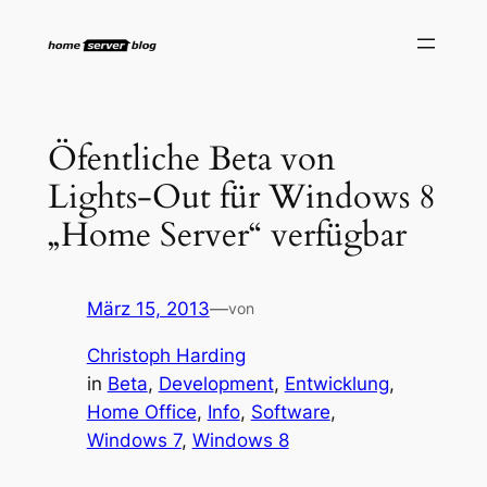
Zum
Inhalt
springen
Öfentliche Beta von
Lights-Out für Windows 8
„Home Server“ verfügbar
März 15, 2013
—
von
Christoph Harding
in
Beta
, 
Development
, 
Entwicklung
, 
Home Office
, 
Info
, 
Software
, 
Windows 7
, 
Windows 8