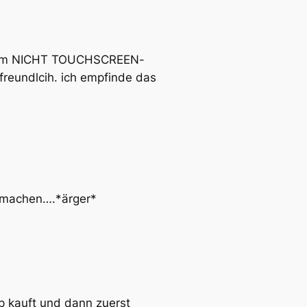
 einem NICHT TOUCHSCREEN-
freundlcih. ich empfinde das
S machen….*ärger*
p kauft und dann zuerst