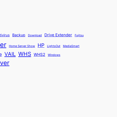
Backup
Drive Extender
tivirus
Fujitsu
Download
er
HP
Home Server Show
LightsOut
MediaSmart
WHS
VAIL
e
WHS2
Windows
ver