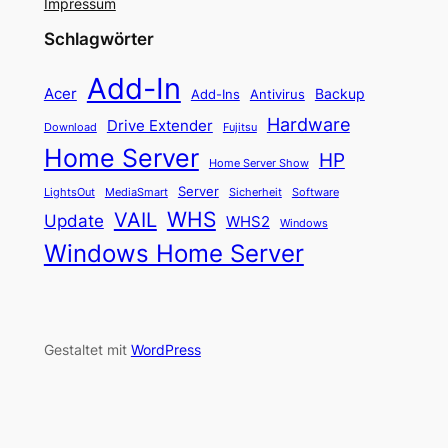
Impressum
Schlagwörter
Add-In
Acer
Backup
Add-Ins
Antivirus
Hardware
Drive Extender
Fujitsu
Download
Home Server
HP
Home Server Show
Server
LightsOut
Software
MediaSmart
Sicherheit
WHS
VAIL
Update
WHS2
Windows
Windows Home Server
Gestaltet mit
WordPress