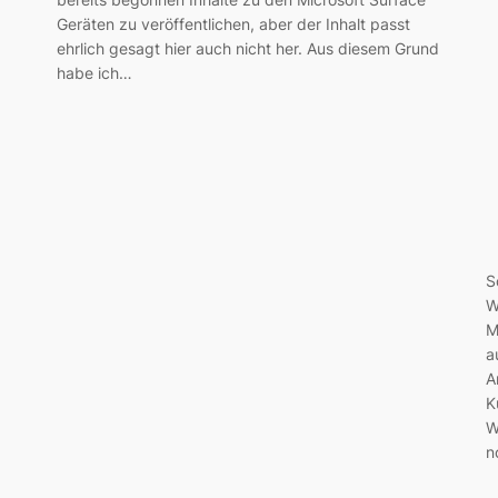
Geräten zu veröffentlichen, aber der Inhalt passt
ehrlich gesagt hier auch nicht her. Aus diesem Grund
habe ich…
S
W
M
a
A
K
W
n