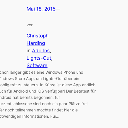
Mai 18, 2015
—
von
Christoph
Harding
in
Add Ins
, 
Lights-Out
, 
Software
chon länger gibt es eine Windows Phone und
indows Store App, um Lights-Out über ein
obilgerät zu steuern. In Kürze ist diese App endlich
uch für Android und iOS verfügbar! Der Betatest für
ndroid hat bereits begonnen, für
urzentschlossene sind noch ein paar Plätze frei.
er noch teilnehmen möchte findet hier die
otwendigen Informationen. Für…