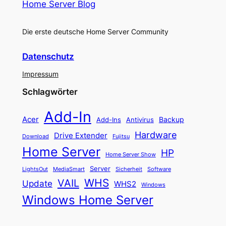
Home Server Blog
Die erste deutsche Home Server Community
Datenschutz
Impressum
Schlagwörter
Add-In
Acer
Backup
Add-Ins
Antivirus
Hardware
Drive Extender
Fujitsu
Download
Home Server
HP
Home Server Show
Server
LightsOut
Software
MediaSmart
Sicherheit
WHS
VAIL
Update
WHS2
Windows
Windows Home Server