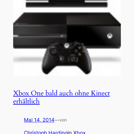
Xbox One bald auch ohne Kinect
erhältlich
Mai 14, 2014
—
von
Christoph Harding
in
Xbox