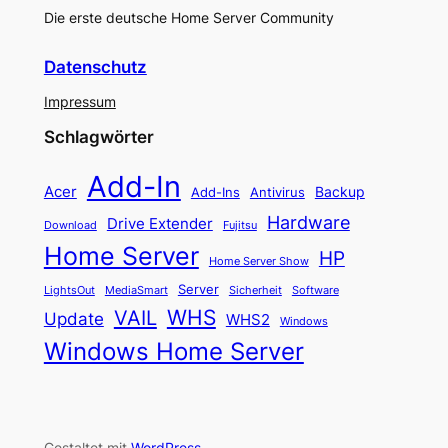
Die erste deutsche Home Server Community
Datenschutz
Impressum
Schlagwörter
Add-In
Acer
Backup
Add-Ins
Antivirus
Hardware
Drive Extender
Fujitsu
Download
Home Server
HP
Home Server Show
Server
LightsOut
Software
MediaSmart
Sicherheit
WHS
VAIL
Update
WHS2
Windows
Windows Home Server
Gestaltet mit
WordPress