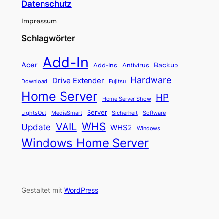
Datenschutz
Impressum
Schlagwörter
Add-In
Acer
Backup
Add-Ins
Antivirus
Hardware
Drive Extender
Fujitsu
Download
Home Server
HP
Home Server Show
Server
LightsOut
Software
MediaSmart
Sicherheit
WHS
VAIL
Update
WHS2
Windows
Windows Home Server
Gestaltet mit
WordPress