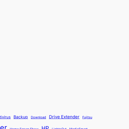
Backup
Drive Extender
tivirus
Fujitsu
Download
er
HP