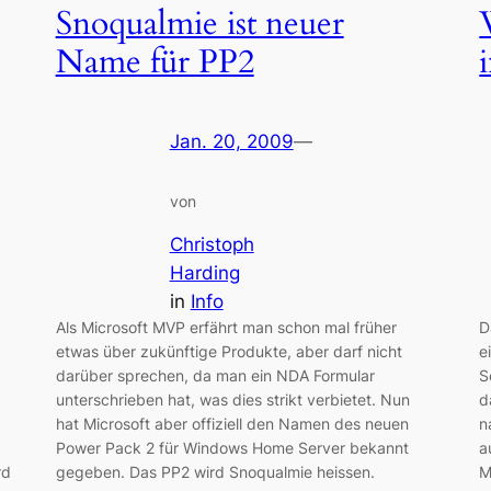
Snoqualmie ist neuer
Name für PP2
Jan. 20, 2009
—
von
Christoph
Harding
in
Info
Als Microsoft MVP erfährt man schon mal früher
D
etwas über zukünftige Produkte, aber darf nicht
e
darüber sprechen, da man ein NDA Formular
S
unterschrieben hat, was dies strikt verbietet. Nun
d
hat Microsoft aber offiziell den Namen des neuen
n
Power Pack 2 für Windows Home Server bekannt
a
rd
gegeben. Das PP2 wird Snoqualmie heissen.
M