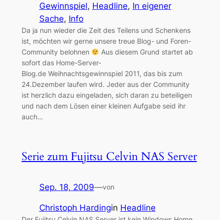
Gewinnspiel
, 
Headline
, 
In eigener
Sache
, 
Info
Da ja nun wieder die Zeit des Teilens und Schenkens
ist, möchten wir gerne unsere treue Blog- und Foren-
Community belohnen
Aus diesem Grund startet ab
sofort das Home-Server-
Blog.de Weihnachtsgewinnspiel 2011, das bis zum
24.Dezember laufen wird. Jeder aus der Community
ist herzlich dazu eingeladen, sich daran zu beteiligen
und nach dem Lösen einer kleinen Aufgabe seid ihr
auch…
Serie zum Fujitsu Celvin NAS Server
Sep. 18, 2009
—
von
Christoph Harding
in
Headline
Der Fujitsu Celvin NAS Server ist kein Windows Home