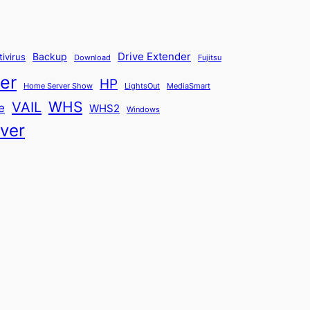
Backup
Drive Extender
tivirus
Fujitsu
Download
er
HP
Home Server Show
LightsOut
MediaSmart
WHS
VAIL
e
WHS2
Windows
ver