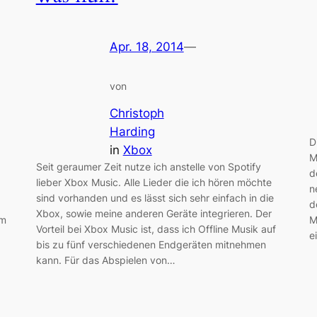
Apr. 18, 2014
—
von
Christoph
Harding
D
in
Xbox
M
Seit geraumer Zeit nutze ich anstelle von Spotify
d
lieber Xbox Music. Alle Lieder die ich hören möchte
n
sind vorhanden und es lässt sich sehr einfach in die
d
Xbox, sowie meine anderen Geräte integrieren. Der
mm
M
Vorteil bei Xbox Music ist, dass ich Offline Musik auf
e
bis zu fünf verschiedenen Endgeräten mitnehmen
kann. Für das Abspielen von…