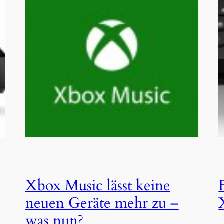
Xbox Music lässt keine
neuen Geräte mehr zu –
was nun?