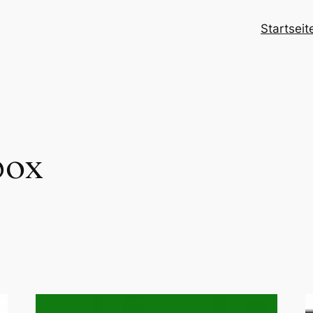
Startseit
box