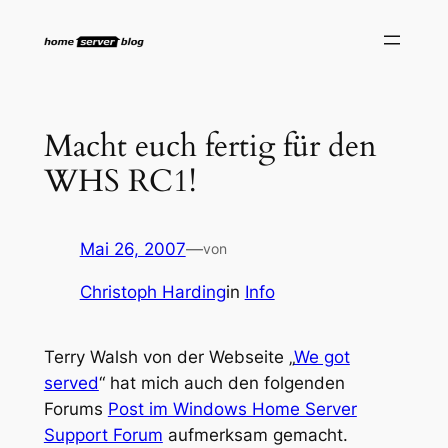
Zum
Inhalt
springen
Macht euch fertig für den
WHS RC1!
Mai 26, 2007
—
von
Christoph Harding
in
Info
Terry Walsh von der Webseite „
We got
served
“ hat mich auch den folgenden
Forums
Post im Windows Home Server
Support Forum
aufmerksam gemacht.