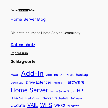
Home Server Blog
Die erste deutsche Home Server Community
Datenschutz
Impressum
Schlagwörter
Add-In
Acer
Backup
Add-Ins
Antivirus
Hardware
Drive Extender
Fujitsu
Download
Home Server
HP
Home Server Show
Server
LightsOut
Software
MediaSmart
Sicherheit
WHS
VAIL
Update
WHS2
Windows