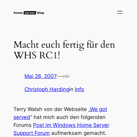
Zum
Inhalt
springen
Macht euch fertig für den
WHS RC1!
Mai 26, 2007
—
von
Christoph Harding
in
Info
Terry Walsh von der Webseite „
We got
served
“ hat mich auch den folgenden
Forums
Post im Windows Home Server
Support Forum
aufmerksam gemacht.