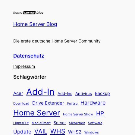
Home Server Blog
Die erste deutsche Home Server Community
Datenschutz
Impressum
Schlagwörter
Add-In
Acer
Backup
Add-Ins
Antivirus
Hardware
Drive Extender
Fujitsu
Download
Home Server
HP
Home Server Show
Server
LightsOut
Software
MediaSmart
Sicherheit
WHS
VAIL
Update
WHS2
Windows