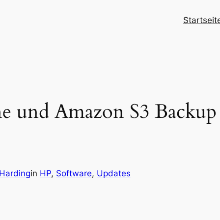
Startseit
e und Amazon S3 Backup n
 Harding
in
HP
, 
Software
, 
Updates