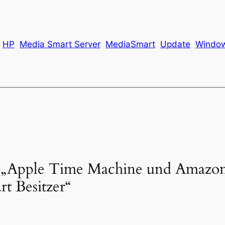
HP
Media Smart Server
MediaSmart
Update
Window
 „Apple Time Machine und Amazon
rt Besitzer“