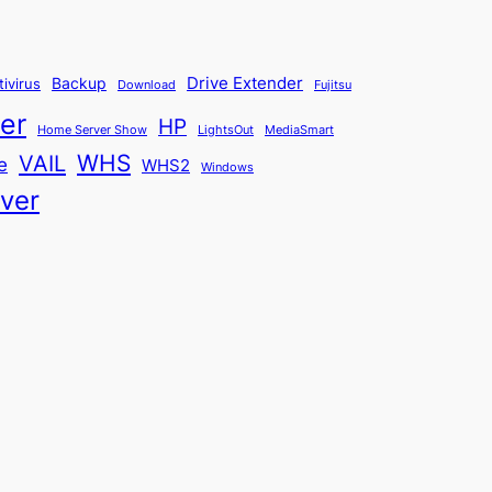
Backup
Drive Extender
tivirus
Fujitsu
Download
er
HP
Home Server Show
LightsOut
MediaSmart
WHS
VAIL
e
WHS2
Windows
ver