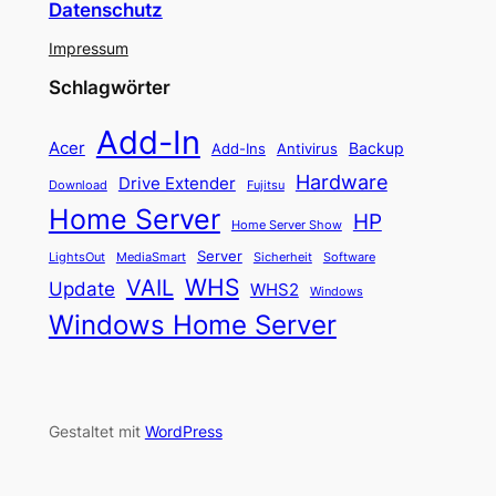
Datenschutz
Impressum
Schlagwörter
Add-In
Acer
Backup
Add-Ins
Antivirus
Hardware
Drive Extender
Fujitsu
Download
Home Server
HP
Home Server Show
Server
LightsOut
Software
MediaSmart
Sicherheit
WHS
VAIL
Update
WHS2
Windows
Windows Home Server
Gestaltet mit
WordPress