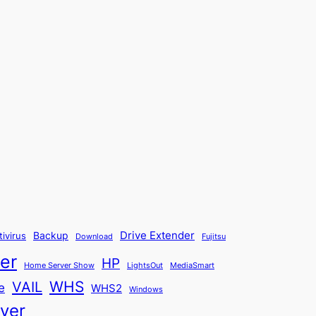
Backup
Drive Extender
tivirus
Fujitsu
Download
er
HP
Home Server Show
LightsOut
MediaSmart
WHS
VAIL
e
WHS2
Windows
ver