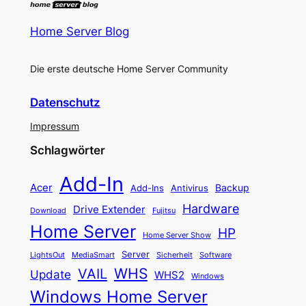
Home Server Blog
Die erste deutsche Home Server Community
Datenschutz
Impressum
Schlagwörter
Add-In
Acer
Backup
Add-Ins
Antivirus
Hardware
Drive Extender
Fujitsu
Download
Home Server
HP
Home Server Show
Server
LightsOut
Software
MediaSmart
Sicherheit
WHS
VAIL
Update
WHS2
Windows
Windows Home Server