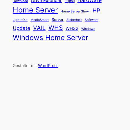
Hardware
Drive Extender
Fujitsu
Download
Home Server
HP
Home Server Show
Server
LightsOut
Software
MediaSmart
Sicherheit
WHS
VAIL
Update
WHS2
Windows
Windows Home Server
Gestaltet mit
WordPress