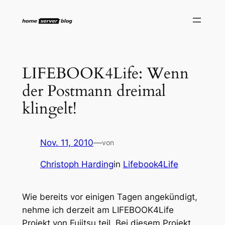
Zum
Inhalt
springen
LIFEBOOK4Life: Wenn
der Postmann dreimal
klingelt!
Nov. 11, 2010
—
von
Christoph Harding
in
Lifebook4Life
Wie bereits vor einigen Tagen angekündigt,
nehme ich derzeit am LIFEBOOK4Life
Projekt von Fujitsu teil. Bei diesem Projekt