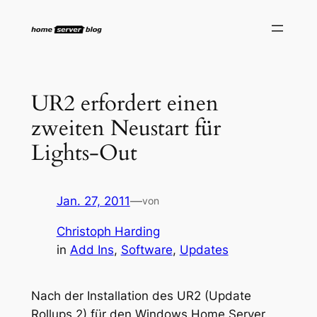
Zum
Inhalt
springen
UR2 erfordert einen
zweiten Neustart für
Lights-Out
Jan. 27, 2011
—
von
Christoph Harding
in
Add Ins
, 
Software
, 
Updates
Nach der Installation des UR2 (Update
Rollups 2) für den Windows Home Server