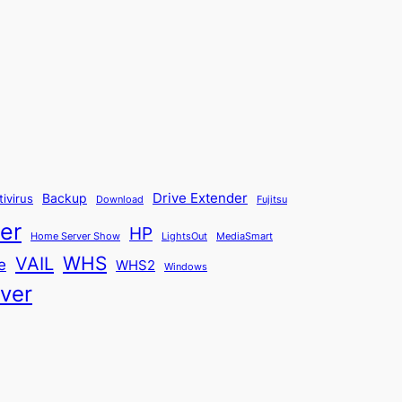
Backup
Drive Extender
tivirus
Fujitsu
Download
er
HP
Home Server Show
LightsOut
MediaSmart
WHS
VAIL
e
WHS2
Windows
ver