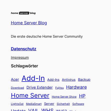
Home Server Blog
Die erste deutsche Home Server Community
Datenschutz
Impressum
Schlagwörter
Add-In
Acer
Backup
Add-Ins
Antivirus
Hardware
Drive Extender
Fujitsu
Download
Home Server
HP
Home Server Show
Server
LightsOut
Software
MediaSmart
Sicherheit
WHS
VAIL