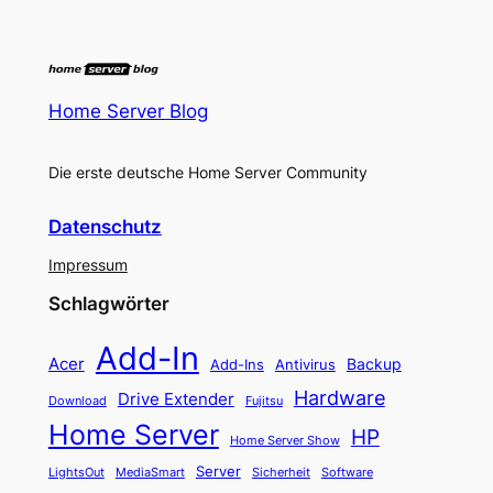
Home Server Blog
Die erste deutsche Home Server Community
Datenschutz
Impressum
Schlagwörter
Add-In
Acer
Backup
Add-Ins
Antivirus
Hardware
Drive Extender
Fujitsu
Download
Home Server
HP
Home Server Show
Server
LightsOut
Software
MediaSmart
Sicherheit