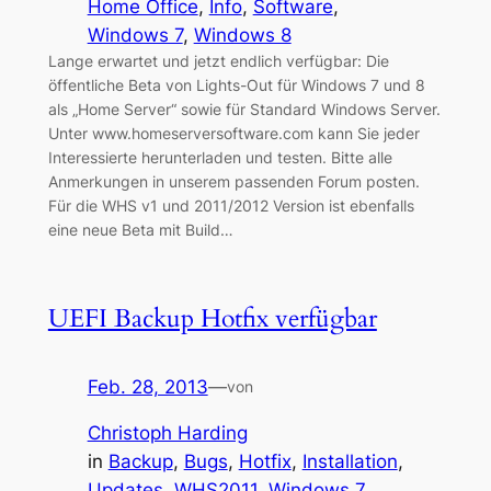
Home Office
, 
Info
, 
Software
, 
Windows 7
, 
Windows 8
Lange erwartet und jetzt endlich verfügbar: Die
öffentliche Beta von Lights-Out für Windows 7 und 8
als „Home Server“ sowie für Standard Windows Server.
Unter www.homeserversoftware.com kann Sie jeder
Interessierte herunterladen und testen. Bitte alle
Anmerkungen in unserem passenden Forum posten.
Für die WHS v1 und 2011/2012 Version ist ebenfalls
eine neue Beta mit Build…
UEFI Backup Hotfix verfügbar
Feb. 28, 2013
—
von
Christoph Harding
in
Backup
, 
Bugs
, 
Hotfix
, 
Installation
, 
Updates
, 
WHS2011
, 
Windows 7
, 