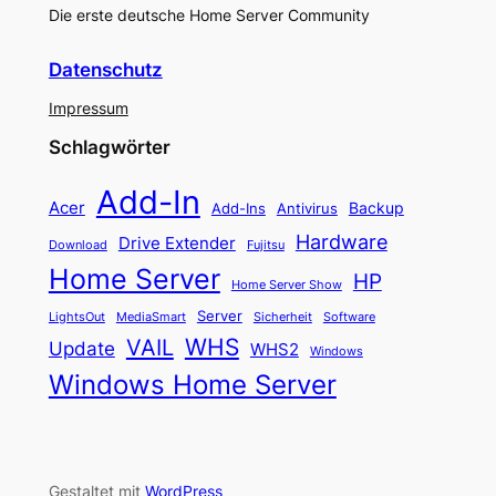
Die erste deutsche Home Server Community
Datenschutz
Impressum
Schlagwörter
Add-In
Acer
Backup
Add-Ins
Antivirus
Hardware
Drive Extender
Fujitsu
Download
Home Server
HP
Home Server Show
Server
LightsOut
Software
MediaSmart
Sicherheit
WHS
VAIL
Update
WHS2
Windows
Windows Home Server
Gestaltet mit
WordPress