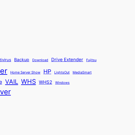
Backup
Drive Extender
tivirus
Fujitsu
Download
er
HP
Home Server Show
LightsOut
MediaSmart
WHS
VAIL
e
WHS2
Windows
ver