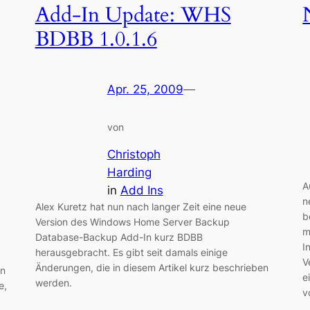
Add-In Update: WHS
BDBB 1.0.1.6
Apr. 25, 2009
—
von
Christoph
Harding
A
in
Add Ins
n
Alex Kuretz hat nun nach langer Zeit eine neue
b
Version des Windows Home Server Backup
m
Database-Backup Add-In kurz BDBB
I
herausgebracht. Es gibt seit damals einige
V
Änderungen, die in diesem Artikel kurz beschrieben
in
e
werden.
e,
v