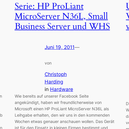
Serie: HP ProLiant
MicroServer N36L, Small
Business Server und WHS
Juni 19, 2011
—
von
Christoph
Harding
in
Hardware
on
Wie bereits auf unserer Facebook Seite
angekündigt, haben wir freundlicherweise von
D
Microsoft einen HP ProLiant MicroServer N36L als
W
Ab
Leihgabe erhalten, den wir uns in den kommenden
d
Wochen etwas genauer anschauen wollen. Das Gerät
v
en
ist für den Einsatz in kleinen Firmen bestimmt und
m