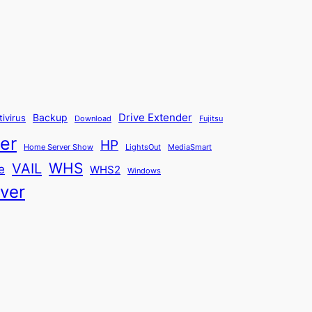
Backup
Drive Extender
tivirus
Fujitsu
Download
er
HP
Home Server Show
LightsOut
MediaSmart
WHS
VAIL
e
WHS2
Windows
ver