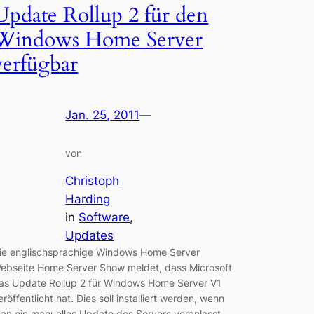
Update Rollup 2 für den
Windows Home Server
verfügbar
Jan. 25, 2011
—
von
Christoph
Harding
in
Software
, 
Updates
ie englischsprachige Windows Home Server
ebseite Home Server Show meldet, dass Microsoft
as Update Rollup 2 für Windows Home Server V1
eröffentlicht hat. Dies soll installiert werden, wenn
an ein manuelles Update des Servers veranlasst.