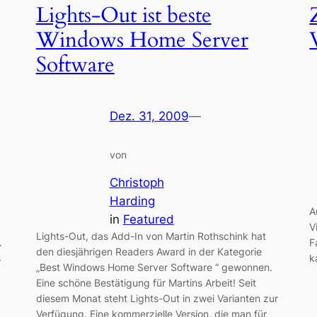
Lights-Out ist beste
Windows Home Server
Software
Dez. 31, 2009
—
von
Christoph
Harding
A
in
Featured
V
Lights-Out, das Add-In von Martin Rothschink hat
.
F
den diesjährigen Readers Award in der Kategorie
s
k
„Best Windows Home Server Software “ gewonnen.
Eine schöne Bestätigung für Martins Arbeit! Seit
diesem Monat steht Lights-Out in zwei Varianten zur
Verfügung. Eine kommerzielle Version, die man für