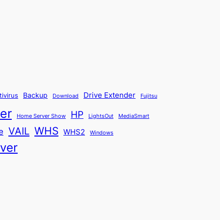
Backup
Drive Extender
tivirus
Fujitsu
Download
er
HP
Home Server Show
LightsOut
MediaSmart
WHS
VAIL
e
WHS2
Windows
ver