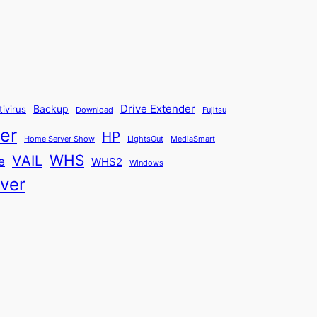
Backup
Drive Extender
tivirus
Fujitsu
Download
er
HP
Home Server Show
LightsOut
MediaSmart
WHS
VAIL
e
WHS2
Windows
ver