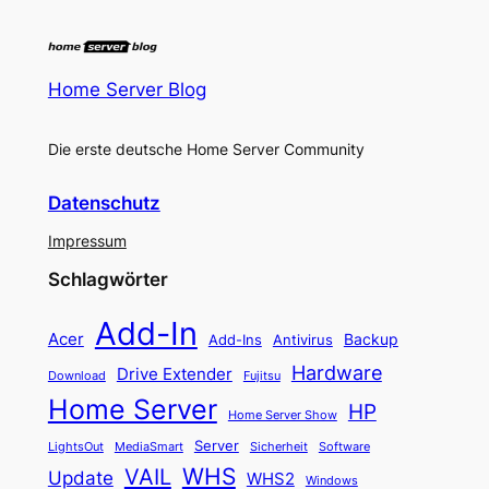
Home Server Blog
Die erste deutsche Home Server Community
Datenschutz
Impressum
Schlagwörter
Add-In
Acer
Backup
Add-Ins
Antivirus
Hardware
Drive Extender
Fujitsu
Download
Home Server
HP
Home Server Show
Server
LightsOut
Software
MediaSmart
Sicherheit
WHS
VAIL
Update
WHS2
Windows