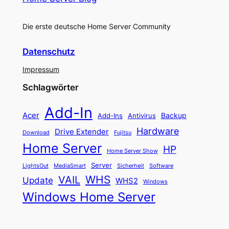
Die erste deutsche Home Server Community
Datenschutz
Impressum
Schlagwörter
Add-In
Acer
Backup
Add-Ins
Antivirus
Hardware
Drive Extender
Fujitsu
Download
Home Server
HP
Home Server Show
Server
LightsOut
Software
MediaSmart
Sicherheit
WHS
VAIL
Update
WHS2
Windows
Windows Home Server