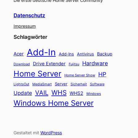
Die erste deutsche Home Server Community
Datenschutz
Impressum
Schlagwörter
Add-In
Acer
Backup
Add-Ins
Antivirus
Hardware
Drive Extender
Fujitsu
Download
Home Server
HP
Home Server Show
Server
LightsOut
Software
MediaSmart
Sicherheit
WHS
VAIL
Update
WHS2
Windows
Windows Home Server
Gestaltet mit
WordPress