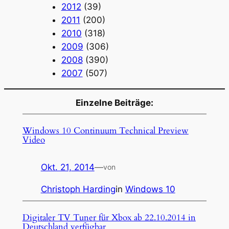
2012
(39)
2011
(200)
2010
(318)
2009
(306)
2008
(390)
2007
(507)
Einzelne Beiträge:
Windows 10 Continuum Technical Preview
Video
Okt. 21, 2014
—
von
Christoph Harding
in
Windows 10
Digitaler TV Tuner für Xbox ab 22.10.2014 in
Deutschland verfügbar