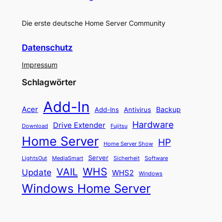
Die erste deutsche Home Server Community
Datenschutz
Impressum
Schlagwörter
Add-In
Acer
Backup
Add-Ins
Antivirus
Hardware
Drive Extender
Fujitsu
Download
Home Server
HP
Home Server Show
Server
LightsOut
Software
MediaSmart
Sicherheit
WHS
VAIL
Update
WHS2
Windows
Windows Home Server