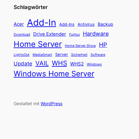
Schlagwörter
Add-In
Acer
Backup
Add-Ins
Antivirus
Hardware
Drive Extender
Fujitsu
Download
Home Server
HP
Home Server Show
Server
LightsOut
Software
MediaSmart
Sicherheit
WHS
VAIL
Update
WHS2
Windows
Windows Home Server
Gestaltet mit
WordPress