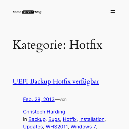
Zum
Inhalt
springen
Kategorie:
Hotfix
UEFI Backup Hotfix verfügbar
Feb. 28, 2013
—
von
Christoph Harding
in
Backup
, 
Bugs
, 
Hotfix
, 
Installation
, 
Updates
, 
WHS2011
, 
Windows 7
, 