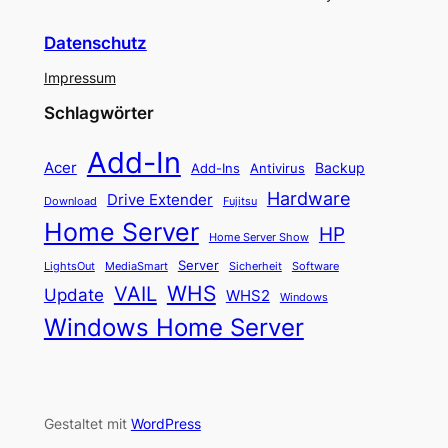
Datenschutz
Impressum
Schlagwörter
Add-In
Acer
Backup
Add-Ins
Antivirus
Hardware
Drive Extender
Fujitsu
Download
Home Server
HP
Home Server Show
Server
LightsOut
Software
MediaSmart
Sicherheit
WHS
VAIL
Update
WHS2
Windows
Windows Home Server
Gestaltet mit
WordPress